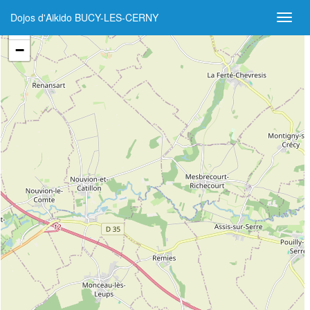
Dojos d'Aikido BUCY-LES-CERNY
+
−