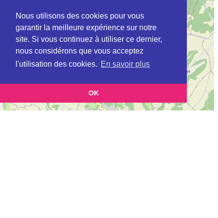
Nous utilisons des cookies pour vous
garantir la meilleure expérience sur notre
site. Si vous continuez à utiliser ce dernier,
nous considérons que vous acceptez
l'utilisation des cookies.
En savoir plus
OK
Leaflet
|
©
OpenStreetMap
contributors
Cette page vous permet de trouvez les dojos d'aikido, kinomichi, kyudo,
aikibudo autour de BUCY-LES-CERNY
Définition des sigles des groupes d'aikido
Demande d'ajout d'un dojo
Liste des dojos 25km autour de BUCY-LES-CERNY :
ECOLE D'AIKIDO TRADITIONNEL - DOJO DE L'AISNE (INDEPENDANT)
à
MONS-EN-LAONNOIS
DOJO GOSHIN RYU (FFAB) à
MERLIEUX-ET-FOUQUEROLLES
AIKIDO SHIZEN KAI LAON (Aïkido) (FFAAA) à
LAON
AIKIDO SHIZEN KAI CUFFIES (Aïkido) (FFAAA) à
CUFFIES