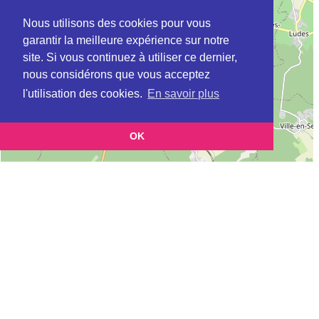
Nous utilisons des cookies pour vous
garantir la meilleure expérience sur notre
site. Si vous continuez à utiliser ce dernier,
nous considérons que vous acceptez
l'utilisation des cookies.
En savoir plus
OK
Leaflet
|
©
OpenStreetMap
contributors
Cette page vous permet de trouvez les dojos d'aikido, kinomichi, kyudo,
aikibudo autour de REIMS
Définition des sigles des groupes d'aikido
Demande d'ajout d'un dojo
Liste des dojos 25km autour de REIMS :
AMICALE JAMIN (Aïkido) (FFAAA) à
REIMS
AIKIDO SOURCES (FFAAA) à
REIMS
JUDO REIMS METROPOLE (Aïkido) (FFAAA) à
ST BRICE
COURCELLES
SAMOURAI REMOIS (AIKIBUDO) (FFAAA) à
REIMS