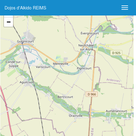
Dojos d'Aikido REIMS
+
−