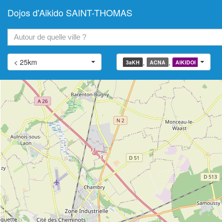
Dojos d'Aikido SAINT-THOMAS
+
−
< 25km
,
,
,
3aKH
ACNA
AIKIDOI
AIATJ