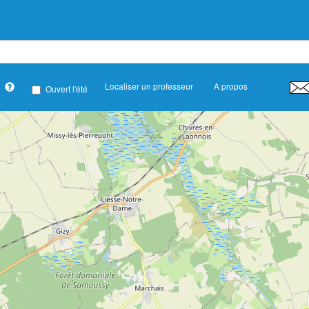
,
,
,
,
,
,
,
,
,
Localiser un professeur
A propos
ATDA
DEFENSE
EBRI
EPA
EURASIA
FAAGE
FAT
FFAAA
F
Ouvert l'été