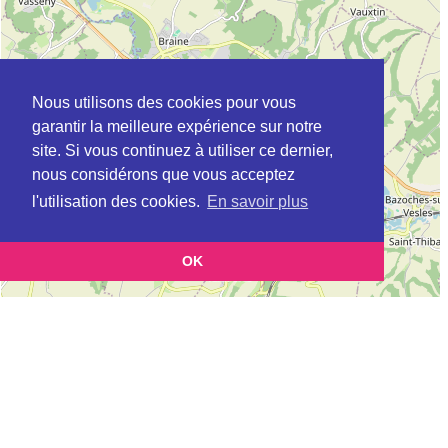
Nous utilisons des cookies pour vous
garantir la meilleure expérience sur notre
site. Si vous continuez à utiliser ce dernier,
nous considérons que vous acceptez
l'utilisation des cookies.
En savoir plus
OK
Leaflet
|
©
OpenStreetMap
contributors
Cette page vous permet de trouvez les dojos d'aikido, kinomichi, kyudo,
aikibudo autour de FILAIN
Définition des sigles des groupes d'aikido
Demande d'ajout d'un dojo
Liste des dojos 25km autour de FILAIN :