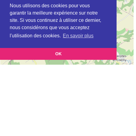
Nous utilisons des cookies pour vous
garantir la meilleure expérience sur notre
site. Si vous continuez à utiliser ce dernier,
nous considérons que vous acceptez
l'utilisation des cookies.
En savoir plus
OK
Leaflet
|
©
OpenStreetMap
contributors
Cette page vous permet de trouvez les dojos d'aikido, kinomichi, kyudo,
aikibudo autour de BEAURIEUX
Définition des sigles des groupes d'aikido
Demande d'ajout d'un dojo
Liste des dojos 25km autour de BEAURIEUX :
ECOLE D'AIKIDO TRADITIONNEL - DOJO DE L'AISNE (INDEPENDANT)
à
MONS-EN-LAONNOIS
AIKIDO SHIZEN KAI LAON (Aïkido) (FFAAA) à
LAON
DOJO GOSHIN RYU (FFAB) à
MERLIEUX-ET-FOUQUEROLLES
ASD PROVISEUX ET PLESNOY (Aïkido) (FFAAA) à
PROVISEUX ET
PLESNOY