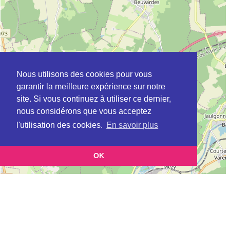
Nous utilisons des cookies pour vous
garantir la meilleure expérience sur notre
site. Si vous continuez à utiliser ce dernier,
nous considérons que vous acceptez
l'utilisation des cookies.
En savoir plus
OK
Leaflet
|
©
OpenStreetMap
contributors
Cette page vous permet de trouvez les dojos d'aikido, kinomichi, kyudo,
aikibudo autour de ARCY-SAINTE-RESTITUE
Définition des sigles des groupes d'aikido