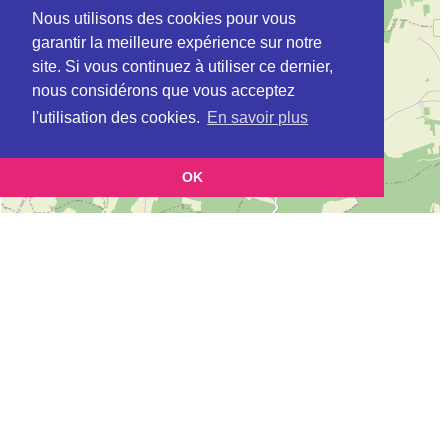
Nous utilisons des cookies pour vous
garantir la meilleure expérience sur notre
site. Si vous continuez à utiliser ce dernier,
nous considérons que vous acceptez
l'utilisation des cookies.
En savoir plus
OK
Leaflet
|
©
OpenStreetMap
contributors
Cette page vous permet de trouvez les dojos d'aikido, kinomichi, kyudo,
aikibudo autour de AUXERRE
Définition des sigles des groupes d'aikido
Demande d'ajout d'un dojo
Liste des dojos 25km autour de AUXERRE :
ECOLE DE SHOBU AIKI (SUMIKIRI) à
AUXERRE
ECOLE DE SHOBU AIKI (SUMIKIRI) à
AUXERRE
ARTS MARTIAUX STADE AUXERROIS (FFAB) à
AUXERRE
AIKIDO CLUB MONTIGNY LA RESTE (FFAB) à
MONTIGNY LA RESLE
AIKIDO-CLUB CHABLISIEN (FFAB) à
CHABLIS
LA SENTINELLE AIKIDO (FFAB) à
BRIENON SUR ARMANCON