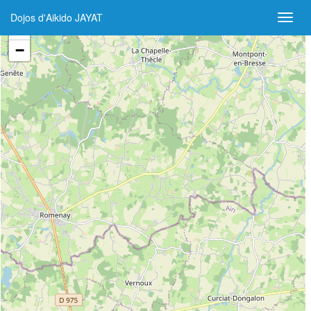
Dojos d'Aikido JAYAT
+
−