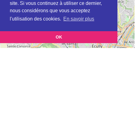
site. Si vous continuez à utiliser ce dernier,
nous considérons que vous acceptez
l'utilisation des cookies.
En savoir plus
OK
Leaflet
|
©
OpenStreetMap
contributors
Cette page vous permet de trouvez les dojos d'aikido, kinomichi, kyudo,
aikibudo autour de BELLEVILLE
Définition des sigles des groupes d'aikido
Demande d'ajout d'un dojo
Liste des dojos 25km autour de BELLEVILLE :
AIKIKAI BELLEVILLE (FFAB) à
BELLEVILLE
AIKIDO DES TROIS RIVIERES (FFAB) à
MONTCEAUX
DOJO DE VILLIE MORGON (EPA) à
VILLIE-MORGON
AIKIDO & MUSUBI (Aïkido) (FFAAA) à
FAREINS
UNIVERS DES JEUNES (Aïkido) (FFAAA) à
BLACE
AIKIDO CALADOIS - DOJO SOTO NO HEBI (INDEPENDANT) à
VILLEFRANCHE-SUR-SAONE
AIKIDO CALADOIS (INDEPENDANT) à
VILLEFRANCHE-SUR-SAONE
AIKIDO CLUB BEAUJOLAIS (FFAB) à
VILLEFRANCHE SUR SAONE
AIKIDO BEAUJEU (EPA) à
BEAUJEU