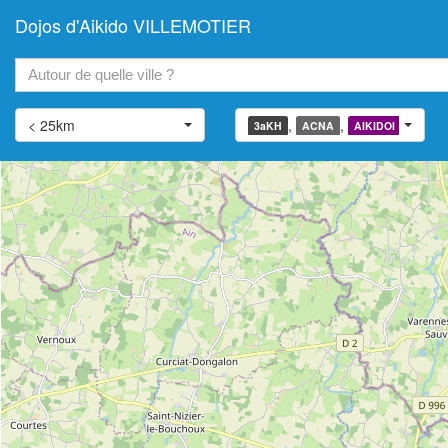
Dojos d'Aikido VILLEMOTIER
+
−
< 25km
,
,
,
3aKH
ACNA
AIKIDOI
AIATJ