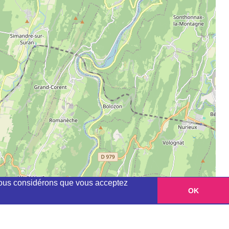
, nous considérons que vous acceptez
OK
Leaflet
|
©
OpenStreetMap
contributors