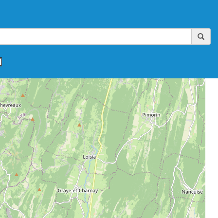
,
,
,
,
,
FAAA-AIKIBUDO
FFAAA-KINOMICHI
FFAB
FFAB-GHAAN
FFAB-IWAMA