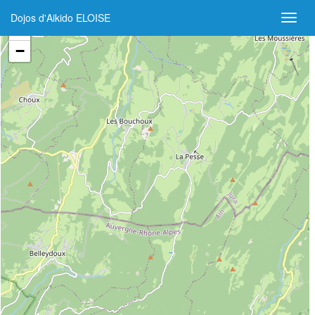
Dojos d'Aikido ELOISE
+
−