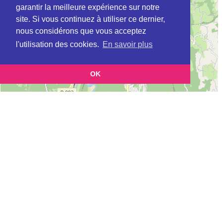
garantir la meilleure expérience sur notre
site. Si vous continuez à utiliser ce dernier,
nous considérons que vous acceptez
l'utilisation des cookies.
En savoir plus
OK
Leaflet
|
©
OpenStreetMap
contributors
Cette page vous permet de trouvez les dojos d'aikido, kinomichi, kyudo,
aikibudo autour de ELOISE
Définition des sigles des groupes d'aikido
Demande d'ajout d'un dojo
Liste des dojos 25km autour de ELOISE :
AIKIDO CLUB D'ELOISE (AIKIDO) (FFAAA) à
ELOISE
MJC BELLEGARDE AIKIDO (Aïkido) (FFAAA) à
BELLEGARDE
AC ELOISE (Aïkido) (FFAAA) à
ELOISE
AIKIDO CLUB DE CLARAFOND (AIKIDO) (FFAAA) à
CLARAFOND-
ARCINE
AIKI SHIATSU (FFAB) à
ST JULIEN EN GENEVOIS
AIKIDO CLUB DE ST-JULIEN-EN-GENEVOIS (FFAB) à
ST JULIEN EN
GENEVOIS