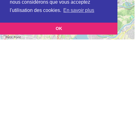
nous considérons que vous acceptez
l'utilisation des cookies.
En savoir plus
OK
Leaflet
|
©
OpenStreetMap
contributors
Cette page vous permet de trouvez les dojos d'aikido, kinomichi, kyudo,
aikibudo autour de CHATILLON-SUR-CHALARONNE
Définition des sigles des groupes d'aikido
Demande d'ajout d'un dojo
Liste des dojos 25km autour de CHATILLON-SUR-CHALARONNE :
AIKIDO CHATILLONNAIS (FFAB) à
CHATILLON-SUR-CHALARONNE
AIKIDO DES TROIS RIVIERES (FFAB) à
MONTCEAUX
AIKIDO SAINT JEAN SUR VEYLE (ATDA) à
SAINT-JEAN-SUR-VEYLE
AIKIKAI BELLEVILLE (FFAB) à
BELLEVILLE
CLUB AIKIDO DE POLLIAT (AIKIDO) (FFAAA) à
POLLIAT
AIKIDO & MUSUBI (Aïkido) (FFAAA) à
FAREINS
JC AS PERONNAS AIKIDO (FFAAA) à
PERONNAS
AIKIDO CLUB ST DENIS LES BOURG (FFAB) à
SAINT-DENIS-LES-
BOURG
U.S.J. JASSANS AIKIDO (FFAB) à
JASSANS RIOTTIER
DOJO DE VILLIE MORGON (EPA) à
VILLIE-MORGON
AIKIDO DE BOURG EN BRESSE (Aïkido) (FFAAA) à
BOURG EN