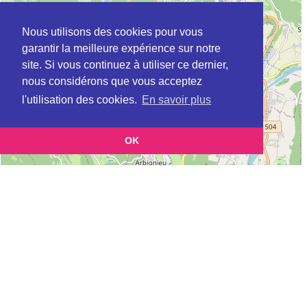
Nous utilisons des cookies pour vous
garantir la meilleure expérience sur notre
site. Si vous continuez à utiliser ce dernier,
nous considérons que vous acceptez
l'utilisation des cookies.
En savoir plus
OK
Leaflet
|
©
OpenStreetMap
contributors
Cette page vous permet de trouvez les dojos d'aikido, kinomichi, kyudo,
aikibudo autour de LOMPNIEU
Définition des sigles des groupes d'aikido
Demande d'ajout d'un dojo
Liste des dojos 25km autour de LOMPNIEU :
AIKIDO CLUB D'ELOISE (AIKIDO) (FFAAA) à
ELOISE
AC ELOISE (Aïkido) (FFAAA) à
ELOISE
MJC BELLEGARDE AIKIDO (Aïkido) (FFAAA) à
BELLEGARDE
AIKIDO CLUB DE CLARAFOND (AIKIDO) (FFAAA) à
CLARAFOND-