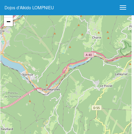
Dojos d'Aikido LOMPNIEU
+
−