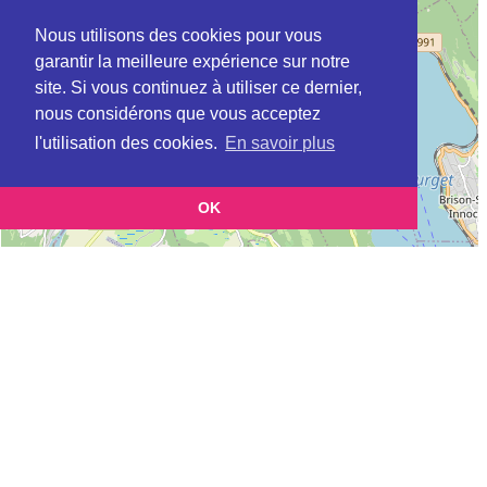
Nous utilisons des cookies pour vous
garantir la meilleure expérience sur notre
site. Si vous continuez à utiliser ce dernier,
nous considérons que vous acceptez
l'utilisation des cookies.
En savoir plus
OK
Leaflet
|
©
OpenStreetMap
contributors
Cette page vous permet de trouvez les dojos d'aikido, kinomichi, kyudo,
aikibudo autour de CORBONOD
Définition des sigles des groupes d'aikido
Demande d'ajout d'un dojo
Liste des dojos 25km autour de CORBONOD :
AIKIKAI DE RUMILLY (FFAB) à
RUMILLY
AIKIDO CLUB DE CLARAFOND (AIKIDO) (FFAAA) à
CLARAFOND-
ARCINE
AC ELOISE (Aïkido) (FFAAA) à
ELOISE
AIKIDO CLUB D'ELOISE (AIKIDO) (FFAAA) à
ELOISE