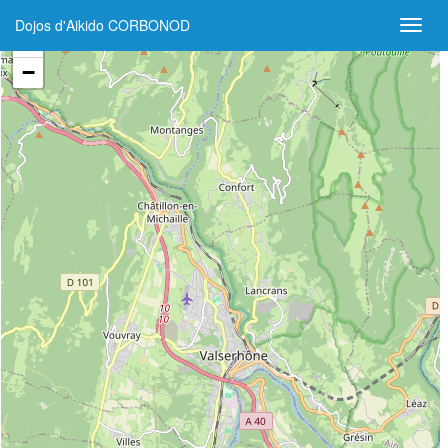
Dojos d'Aikido CORBONOD
+
−