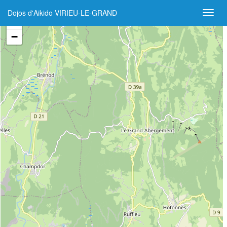
Dojos d'Aikido VIRIEU-LE-GRAND
+
−