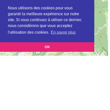
Nous utilisons des cookies pour vous
garantir la meilleure expérience sur notre
site. Si vous continuez à utiliser ce dernier,
nous considérons que vous acceptez
l'utilisation des cookies.
En savoir plus
OK
Leaflet
|
©
OpenStreetMap
contributors
Cette page vous permet de trouvez les dojos d'aikido, kinomichi, kyudo,
aikibudo autour de VIRIEU-LE-GRAND
Définition des sigles des groupes d'aikido
Demande d'ajout d'un dojo
Liste des dojos 25km autour de VIRIEU-LE-GRAND :
AIKIDO CLUB DU BUGEY (FFAB) à
BELLEY
AIKIKAI DE RUMILLY (FFAB) à
RUMILLY
LES AVENIERES AIKIDO (FFAB) à
ARANDON
GRESY AIKIDO (FFAB) à
GRESY-SUR-AIX
ADAMIC NAIKAKEN (Aïkido) (FFAAA) à
AMBERIEU EN BUGEY