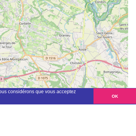
, nous considérons que vous acceptez
OK
Leaflet
|
©
OpenStreetMap
contributors