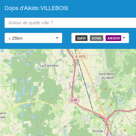
Dojos d'Aikido VILLEBOIS
+
−
< 25km
,
,
,
3aKH
ACNA
AIKIDOI
AIATJ