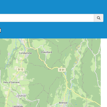
,
,
,
,
,
FAAA-AIKIBUDO
FFAAA-KINOMICHI
FFAB
FFAB-GHAAN
FFAB-IWAMA