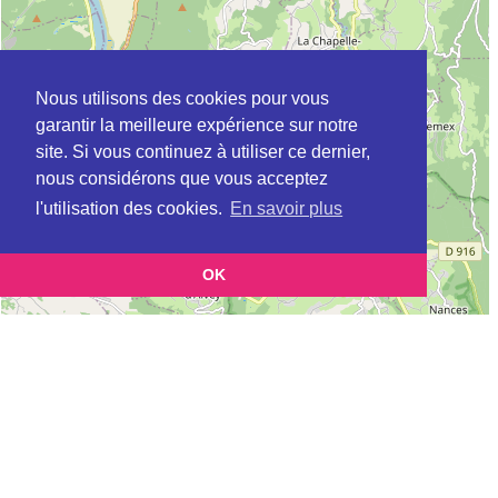
Nous utilisons des cookies pour vous
garantir la meilleure expérience sur notre
site. Si vous continuez à utiliser ce dernier,
nous considérons que vous acceptez
l'utilisation des cookies.
En savoir plus
OK
Leaflet
|
©
OpenStreetMap
contributors
Cette page vous permet de trouvez les dojos d'aikido, kinomichi, kyudo,
aikibudo autour de CEYZERIEU
Définition des sigles des groupes d'aikido
Demande d'ajout d'un dojo
Liste des dojos 25km autour de CEYZERIEU :
AIKIDO CLUB DU BUGEY (FFAB) à
BELLEY