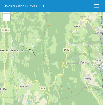
Dojos d'Aikido CEYZERIEU
+
−