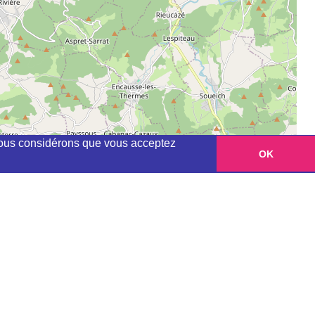
, nous considérons que vous acceptez
OK
Leaflet
|
©
OpenStreetMap
contributors