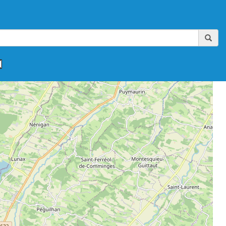
,
,
,
,
,
FAAA-AIKIBUDO
FFAAA-KINOMICHI
FFAB
FFAB-GHAAN
FFAB-IWAMA