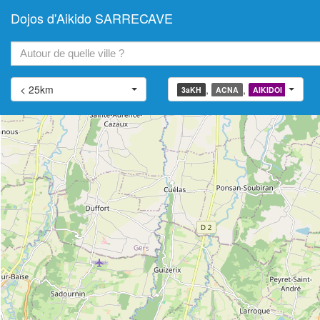
Dojos d'Aikido SARRECAVE
+
−
< 25km
,
,
,
3aKH
ACNA
AIKIDOI
AIATJ