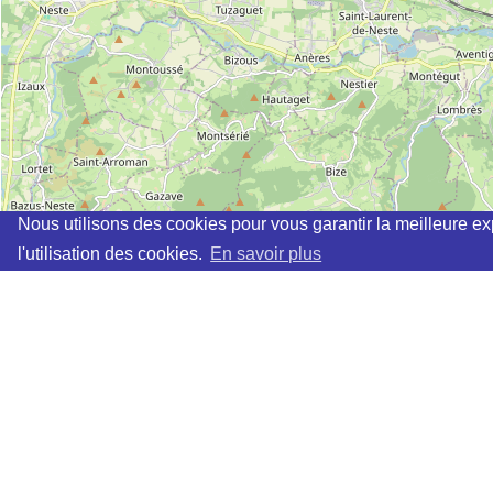
Nous utilisons des cookies pour vous garantir la meilleure ex
l'utilisation des cookies.
En savoir plus
Cette page vous permet de trouvez les dojos d'aikido, kinomi
Définition des sigles des groupes d'aikido
Demande d'ajout d'un dojo
Liste des dojos 25km autour de SARRECAVE :
RIOUCASTAGNET AIKIDO (AIKIDO) (FFAAA) à
SARREC
AIKIDO MAGNOAC (EPA) à
CASTELNAU-MAGNOAC
AIKIDO NESTE (EPA) à
LA BARTHE-DE-NESTE
SENSHI KUMA DOJO (KISHINKAI) à
CAPVERN
ECOLE COMMINGEOISE D AIKIDO (FFAB) à
LESTELLE