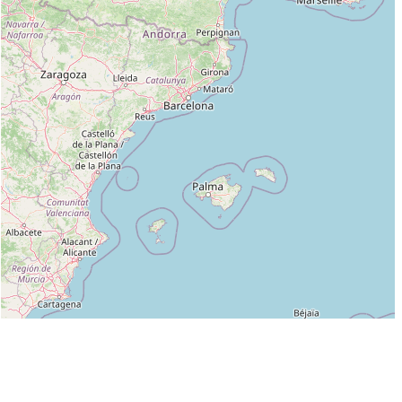
Leaflet
|
©
OpenStreetMap
contributors
Liste des clubs dans lesquels enseigne ROSZ JEAN YVES :