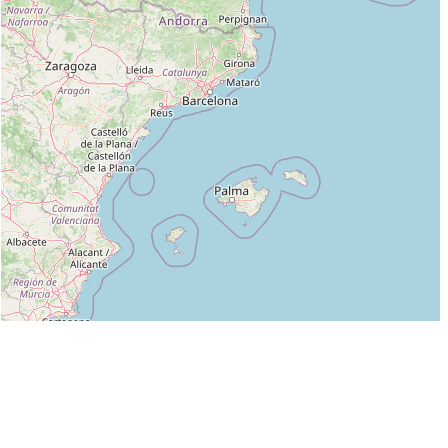
Leaflet
|
©
OpenStreetMap
contributors
Liste des clubs dans lesquels enseigne ROMAIN VILAND :