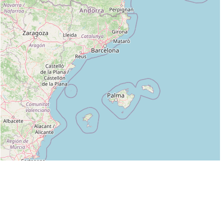
Leaflet
|
©
OpenStreetMap
contributors
Liste des clubs dans lesquels enseigne POTTIER PASCAL 5E DAN :