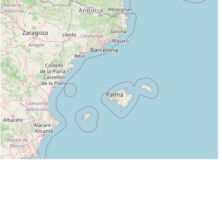
Leaflet
|
©
OpenStreetMap
contributors
Liste des clubs dans lesquels enseigne PHILIPPE DIARD :