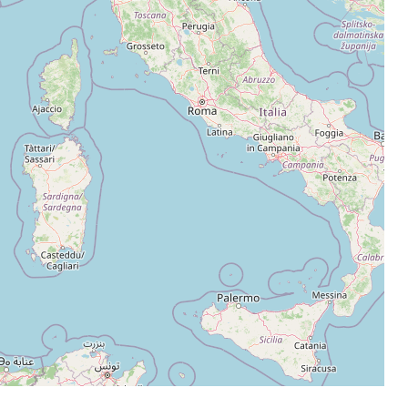
Leaflet
|
©
OpenStreetMap
contributors