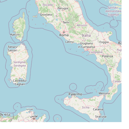
Leaflet
|
©
OpenStreetMap
contributors