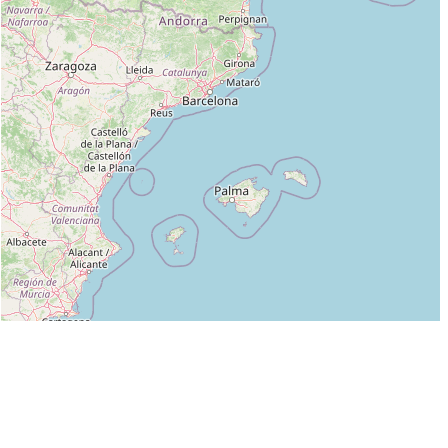
Leaflet
|
©
OpenStreetMap
contributors
Liste des clubs dans lesquels enseigne OLIVIER IMBERT :