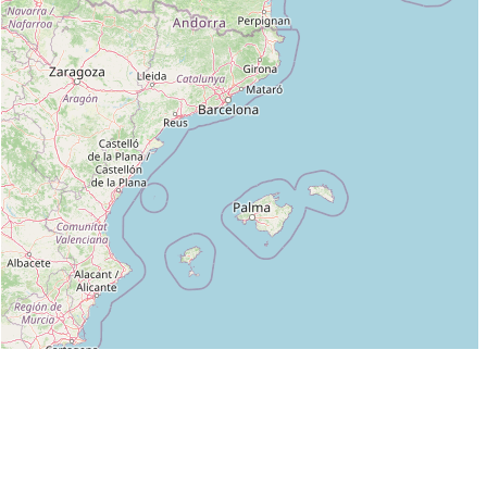
Leaflet
|
©
OpenStreetMap
contributors
Liste des clubs dans lesquels enseigne OLIVIER CHARRON (1ER DAN) :