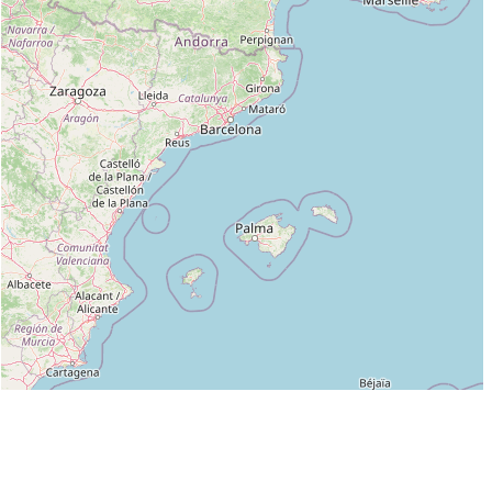
Leaflet
|
©
OpenStreetMap
contributors
Liste des clubs dans lesquels enseigne MUNSCH FREDERIC :