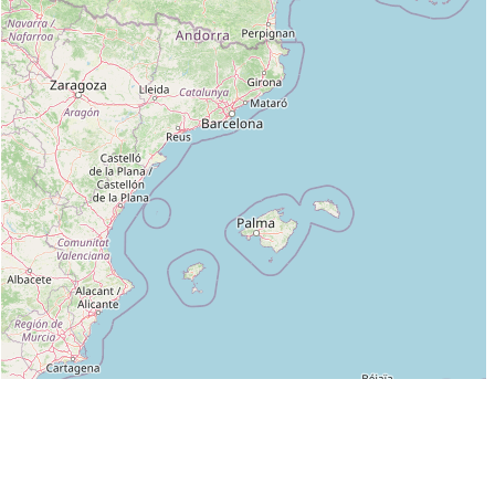
Leaflet
|
©
OpenStreetMap
contributors
Liste des clubs dans lesquels enseigne MR MARC APPEL :
AIKIDO CLUB DU PAYS DE GEX (FFAB) à FERNEY VOLTAIRE