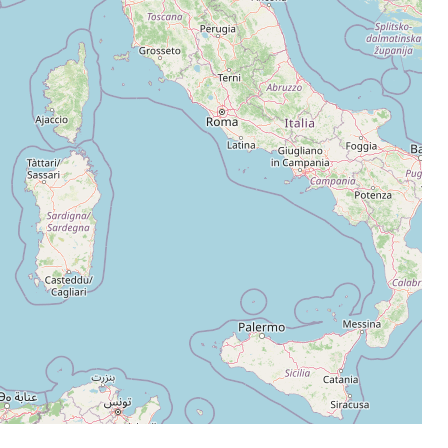
Leaflet
|
©
OpenStreetMap
contributors