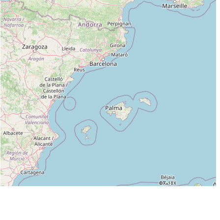
Leaflet
|
©
OpenStreetMap
contributors
Liste des clubs dans lesquels enseigne MICKAEL MARTIN :