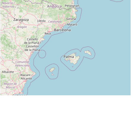
Leaflet
|
©
OpenStreetMap
contributors
Liste des clubs dans lesquels enseigne MEYER MICHEL :