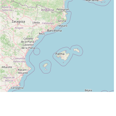
Leaflet
|
©
OpenStreetMap
contributors
Liste des clubs dans lesquels enseigne MENNESSIER STEPHANE :