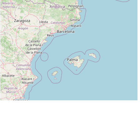
Leaflet
|
©
OpenStreetMap
contributors
Liste des clubs dans lesquels enseigne MAURICE VO VAN (4EME DAN :