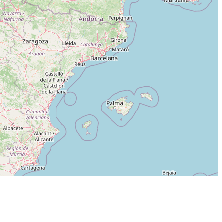
Leaflet
|
©
OpenStreetMap
contributors
Liste des clubs dans lesquels enseigne MATTHIS PAUL :