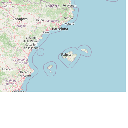
Leaflet
|
©
OpenStreetMap
contributors
Liste des clubs dans lesquels enseigne MARTINS DE BARROS VINCENT :