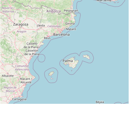
Leaflet
|
©
OpenStreetMap
contributors
Liste des clubs dans lesquels enseigne MARTINI CHRISTIAN :