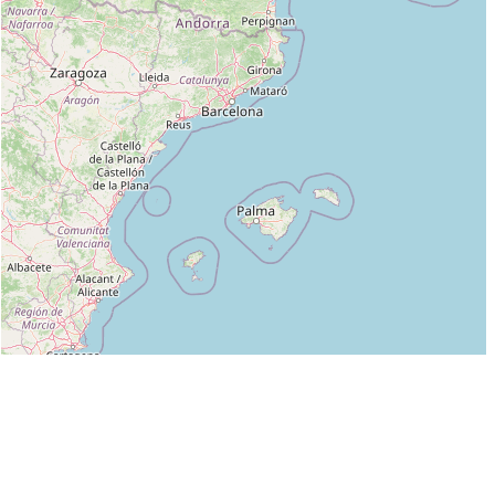
Leaflet
|
©
OpenStreetMap
contributors
Liste des clubs dans lesquels enseigne MARIE SAVARY :