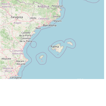
Leaflet
|
©
OpenStreetMap
contributors
Liste des clubs dans lesquels enseigne MARC LOONIS (ENSEIGNANT
PRINCIPAL) :