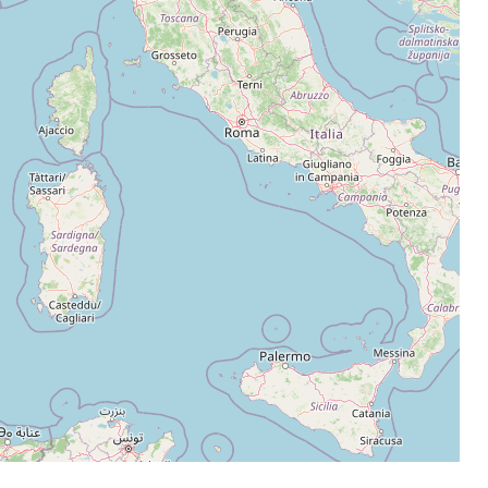
Leaflet
|
©
OpenStreetMap
contributors