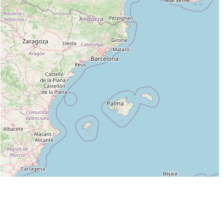
Leaflet
|
©
OpenStreetMap
contributors
Liste des clubs dans lesquels enseigne MAILLARD JEAN PIERRE :