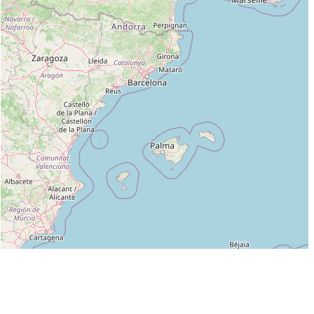
Leaflet
|
©
OpenStreetMap
contributors
Liste des clubs dans lesquels enseigne MAHE PHILIPPE :