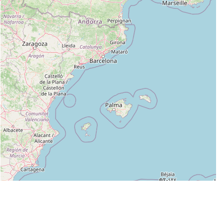
Leaflet
|
©
OpenStreetMap
contributors
Liste des clubs dans lesquels enseigne M.FREDERIC LE GALL 4DAN
AIKIKAI BF- 3.DAN MSR.FEI. :