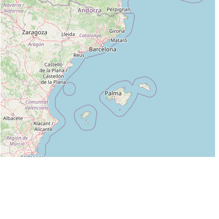
Leaflet
|
©
OpenStreetMap
contributors
Liste des clubs dans lesquels enseigne M MICHEL HOHENGARTEN :