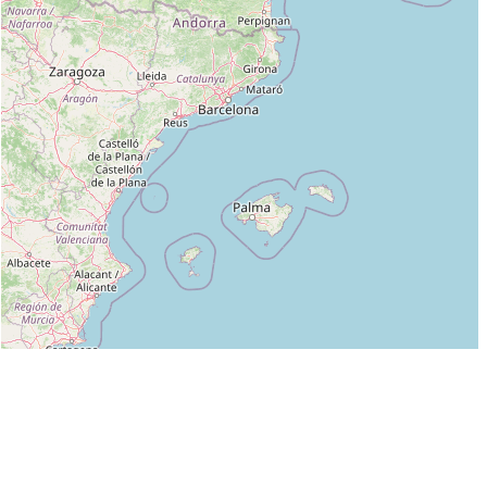
Leaflet
|
©
OpenStreetMap
contributors
Liste des clubs dans lesquels enseigne LIONNEL RIETSCH :