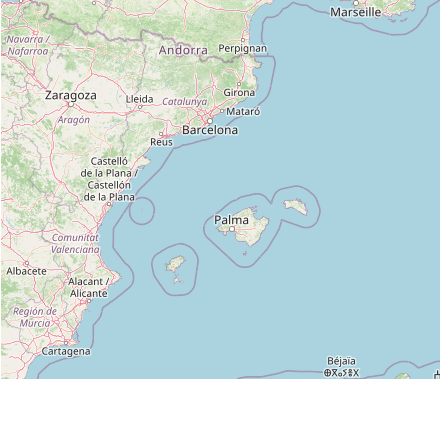
Leaflet
|
©
OpenStreetMap
contributors
Liste des clubs dans lesquels enseigne LEON PHILIPPE :