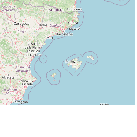
Leaflet
|
©
OpenStreetMap
contributors
Liste des clubs dans lesquels enseigne LEBIGRE MICHEL :
KINOMICHI C.E.C. (AIKIDO) (FFAAA-KINOMICHI) à EPRON