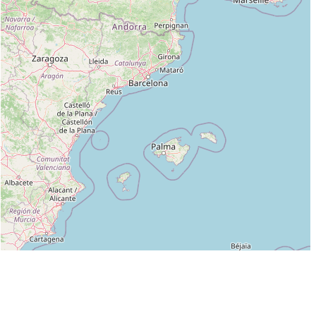
Leaflet
|
©
OpenStreetMap
contributors
Liste des clubs dans lesquels enseigne LE DERF STEPHANE :