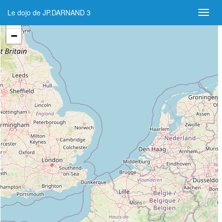
Le dojo de JP.DARNAND 3
+
−