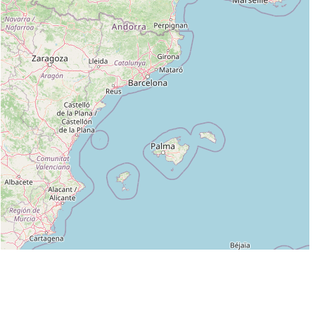
Leaflet
|
©
OpenStreetMap
contributors
Liste des clubs dans lesquels enseigne JP.DARNAND 3 :