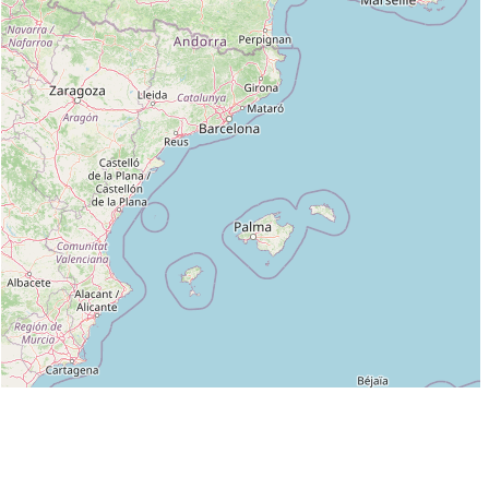
Leaflet
|
©
OpenStreetMap
contributors
Liste des clubs dans lesquels enseigne JOEL MARTIN :