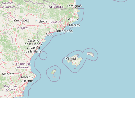
Leaflet
|
©
OpenStreetMap
contributors
Liste des clubs dans lesquels enseigne JOEL CHALMANDRIER :